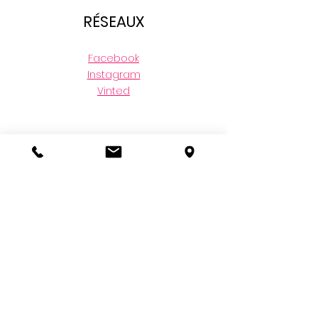
RÉSEAUX
Facebook
Instagram
Vinted
NOTRE BLOG
FAQ
MENU
Femmes 34-42
Femme Curvy 44-52
Accessoires