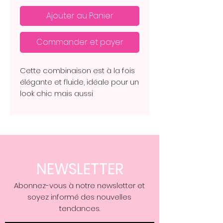
Ajouter au Panier
Commander et payer
Cette combinaison est à la fois
élégante et fluide, idéale pour un
look chic mais aussi
décontracté.
•Couleur : Un magnifique bleu
canard, profond et lumineux, qui
met bien en valeur le teint. Existe
également en vert sauge et
noire.
NEWSLETTER
•Coupe : La combinaison a une
coupe fluide avec un effet
Abonnez-vous à notre newsletter et
portefeuille sur le buste, similaire
soyez informé des nouvelles
à une robe cache-cœur, qui
tendances.
structure joliment le haut du