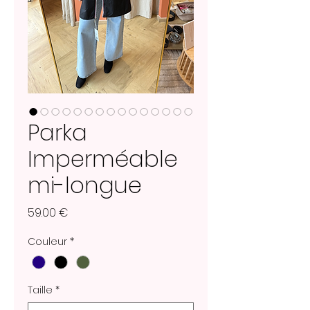
Parka
Imperméable
mi-longue
Prix
59.00 €
Couleur
*
Taille
*