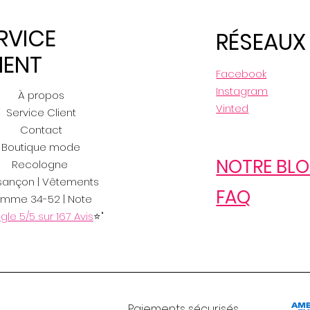
RVICE
RÉSEAUX
IENT
Facebook
Instagram
À propos
Vinted
Service Client
Contact
Boutique mode
NOTRE BL
Recologne
sançon | Vêtements
FAQ
emme 34-52 | Note
le 5/5 sur 167 Avis
⭐"
Paiements sécurisés