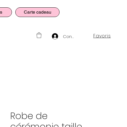
es
Carte cadeau
Favoris
Connexion
Robe de
cérémonie taille