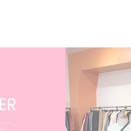
ER
 soyez
s.