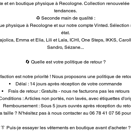
ite et en boutique physique à Recologne. Collection renouvelée
tendances.
♻️ Seconde main de qualité :
e physique à Recologne et sur notre compte Vinted. Sélection 
état.
olica, Emma et Elia, Lili et Lala, ICHI, One Steps, IKKS, Caro
Sandro, Sézane...
🔄 Quelle est votre politique de retour ?
sfaction est notre priorité ! Nous proposons une politique de retour
Délai : 14 jours après réception de votre commande
Frais de retour : Gratuits - nous ne facturons pas les retours
Conditions : Articles non portés, non lavés, avec étiquettes d'ori
Remboursement : Sous 5 jours ouvrés après réception du reto
la taille ? N'hésitez pas à nous contacter au 06 78 41 07 56 pou
👔 Puis-je essayer les vêtements en boutique avant d'acheter ?