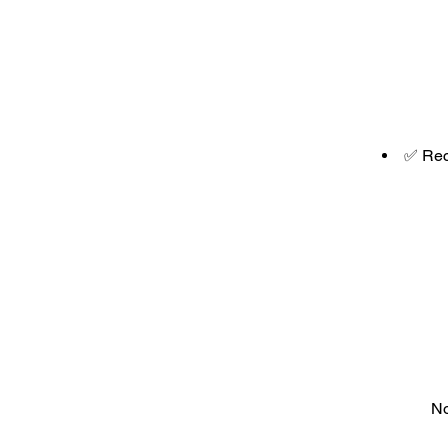
✅ Rec
No