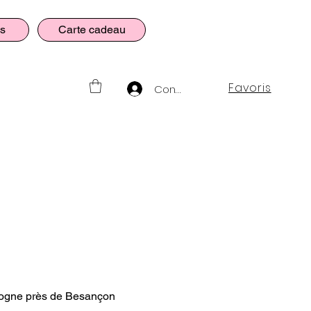
es
Carte cadeau
Favoris
Connexion
ologne près de Besançon