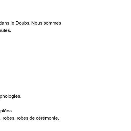
n dans le Doubs. Nous sommes
nutes.
phologies.
aptées
pes, robes, robes de cérémonie,