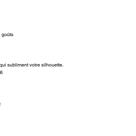
s goûts
ui subliment votre silhouette.
56
: