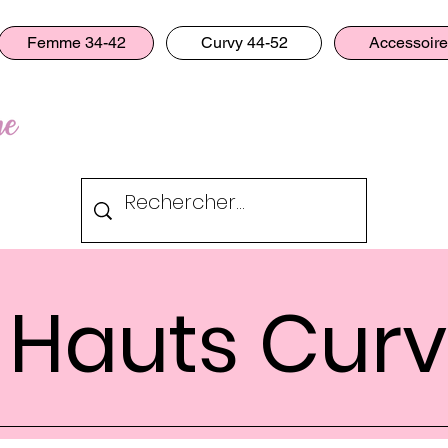
Femme 34-42
Curvy 44-52
Accessoir
& Hauts Cur