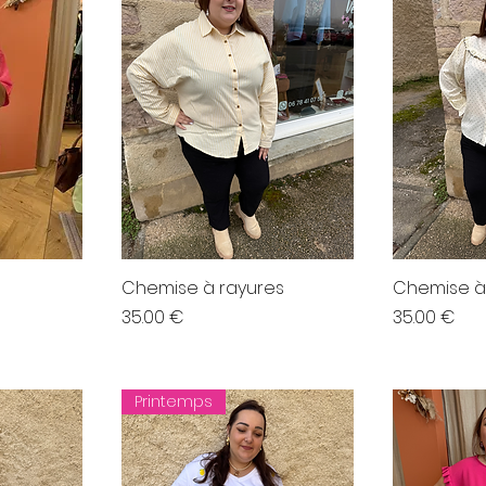
Chemise à rayures
Chemise à
Prix
Prix
35.00 €
35.00 €
Printemps