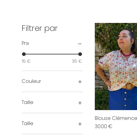
Filtrer par
Prix
15 €
35 €
Couleur
Taille
Blouse Clémenc
Taille
Prix
30.00 €
46