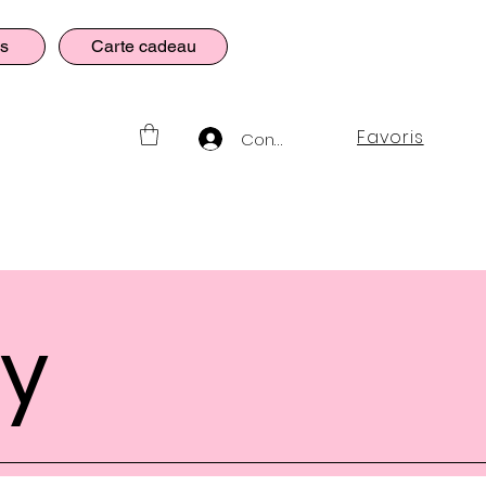
es
Carte cadeau
Favoris
Connexion
vy