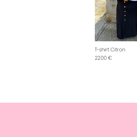
T-shirt Citron
Prix
22.00 €