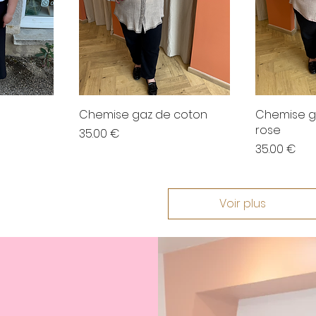
Chemise gaz de coton
Chemise g
rose
Prix
35.00 €
Prix
35.00 €
Voir plus