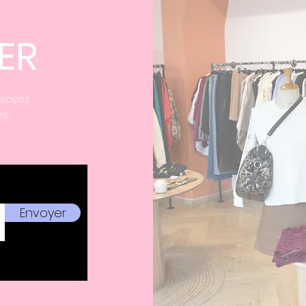
ER
 soyez
s.
Envoyer