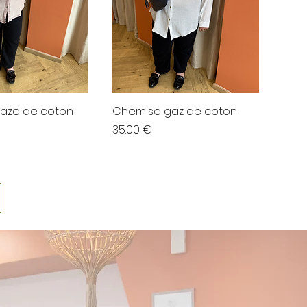
aze de coton
Chemise gaz de coton
Prix
35.00 €