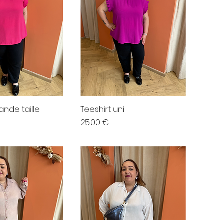
ande taille
Teeshirt uni
Prix
25.00 €