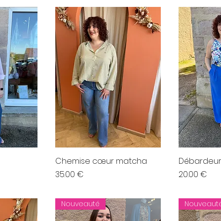
Chemise cœur matcha
Débardeur 
Prix
Prix
35.00 €
20.00 €
Nouveauté
Nouveaut