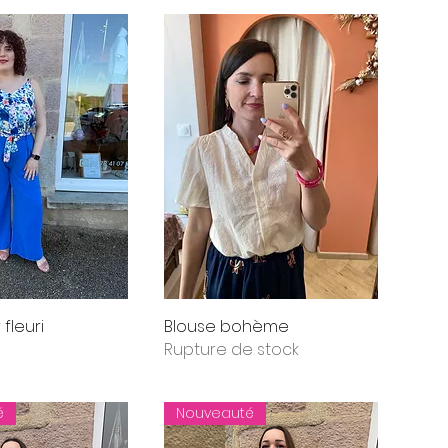
fleuri
Blouse bohème
Rupture de stock
é
Nouveauté