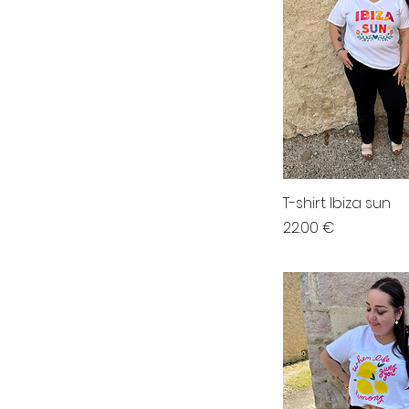
T-shirt Ibiza sun
Prix
22.00 €