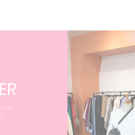
ER
 soyez
s.