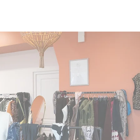
• 50% viscose, une fibre douce et
légère qui donne un aspect soyeux
au tissu.
• 28% polyester, une matière
synthétique qui apporte de la
résistance et de la durabilité.
• 22% polyamide, également connu
sous le nom de nylon, qui améliore
l’élasticité et la solidité du tissu.
Cette composition mélange des
fibres naturelles et synthétiques pour
offrir à la fois confort, souplesse et
résistance.
Taille unique pouvant aller du 38 au
50