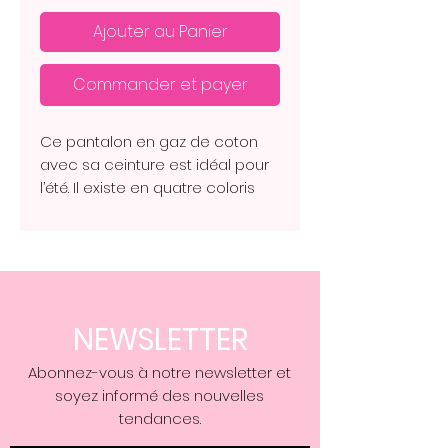
Ajouter au Panier
Commander et payer
Ce pantalon en gaz de coton
avec sa ceinture est idéal pour
l’été. Il existe en quatre coloris
différents sur la photo, le
mannequin mesure 1,68 m ce
pantalon convient du 36 au 40
100 % coton.
NEWSLETTER
Abonnez-vous à notre newsletter et
soyez informé des nouvelles
tendances.