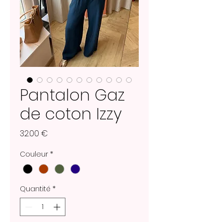
Pantalon Gaz
de coton Izzy
Prix
32.00 €
Couleur
*
Quantité
*