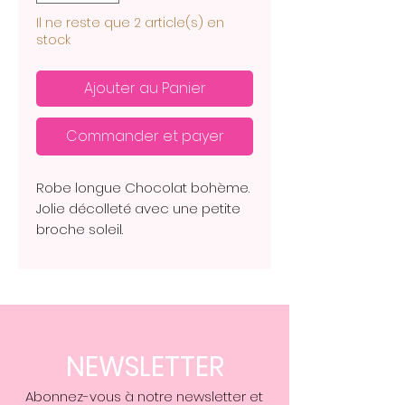
Il ne reste que 2 article(s) en
stock
Ajouter au Panier
Commander et payer
Robe longue Chocolat bohème.
Jolie décolleté avec une petite
broche soleil.
Idéale pour l’été. 85 % viscose et
15 % de polyamide. Sur la photo
le mannequin mesure 1m68.
Taille unique du 36 au 42 ￼
NEWSLETTER
Abonnez-vous à notre newsletter et