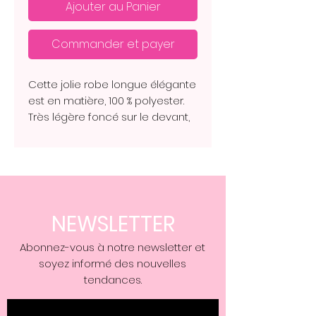
Ajouter au Panier
Commander et payer
Cette jolie robe longue élégante
est en matière, 100 % polyester.
Très légère foncé sur le devant,
avec sa petite boucle dorée.
Sur la photo, le mannequin,
mesure 1,68 m
NEWSLETTER
Abonnez-vous à notre newsletter et
soyez informé des nouvelles
tendances.